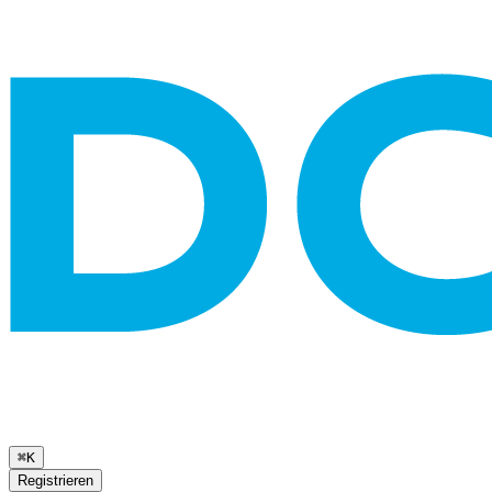
⌘K
Registrieren