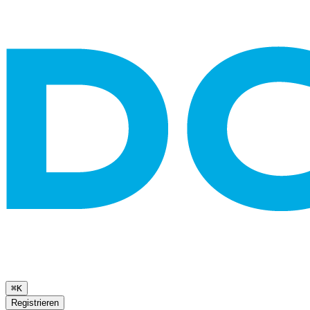
⌘K
Registrieren