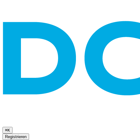
⌘K
Registrieren