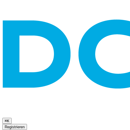
⌘K
Registrieren