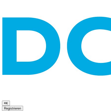
⌘K
Registrieren