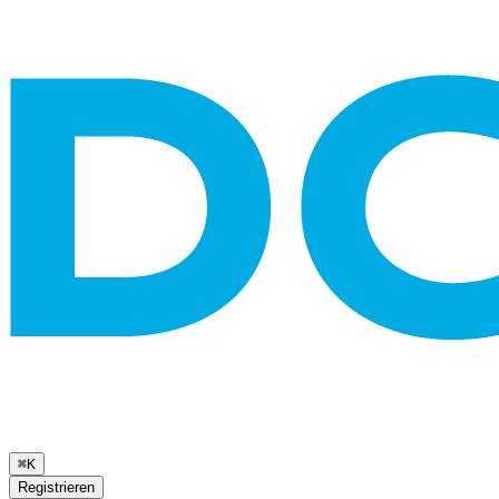
⌘K
Registrieren