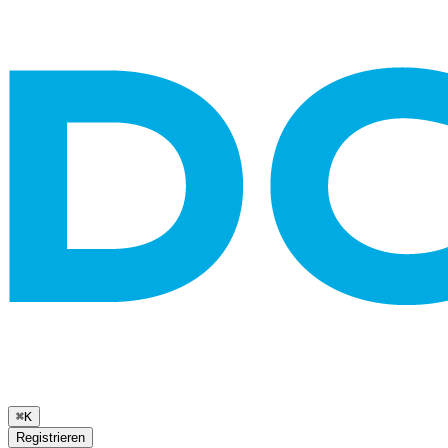
⌘K
Registrieren