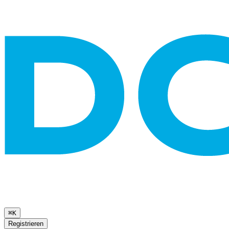
⌘K
Registrieren