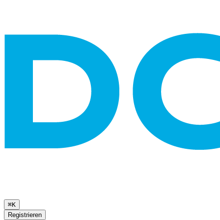
⌘K
Registrieren