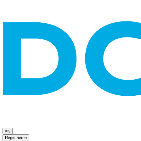
⌘K
Registrieren