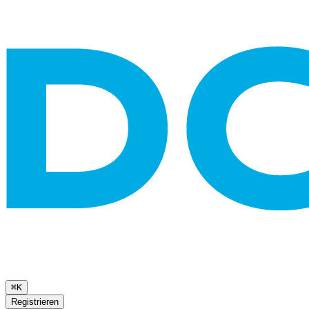
⌘K
Registrieren