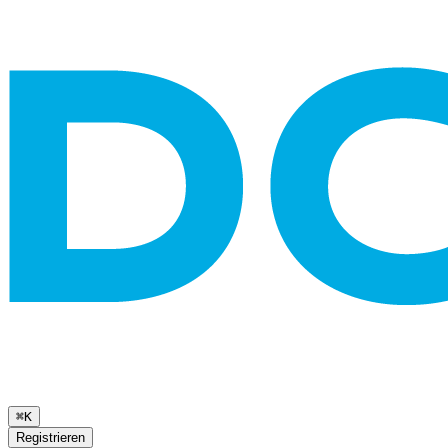
⌘K
Registrieren