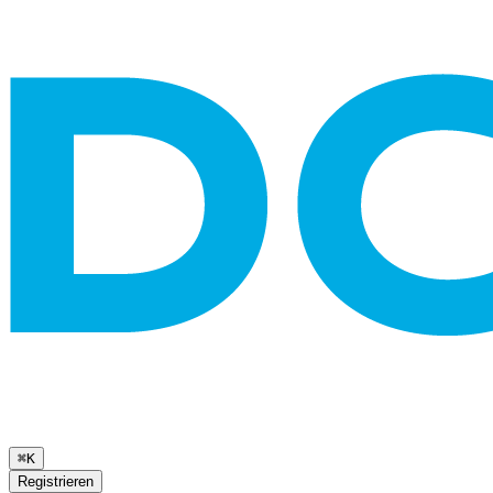
⌘K
Registrieren