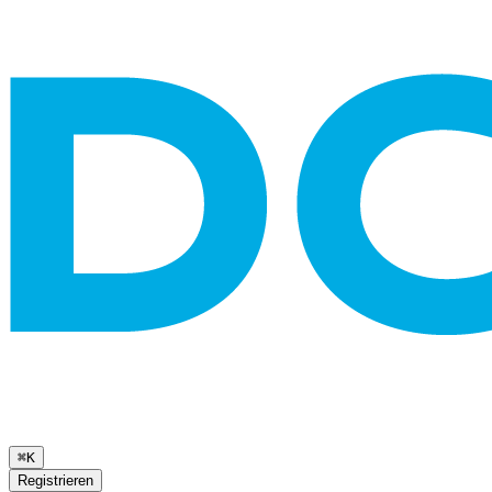
⌘K
Registrieren