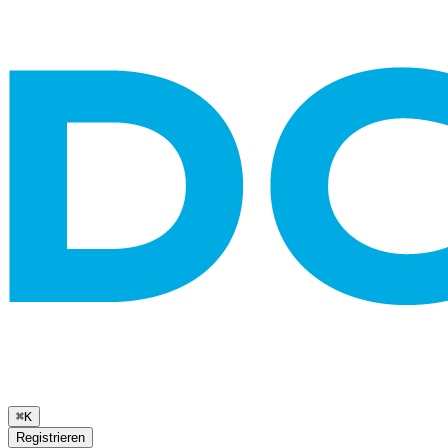
⌘K
Registrieren