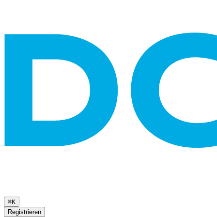
⌘K
Registrieren