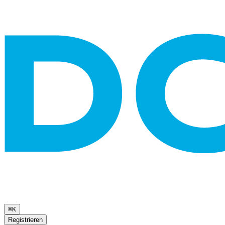
⌘K
Registrieren