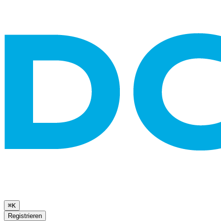
⌘K
Registrieren