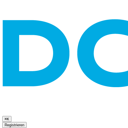
⌘K
Registrieren