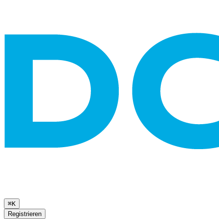
⌘K
Registrieren