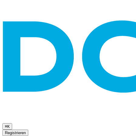
⌘K
Registrieren