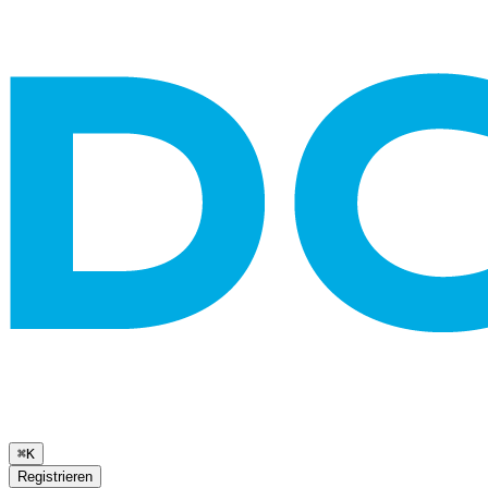
⌘K
Registrieren