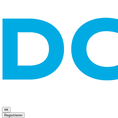
⌘K
Registrieren