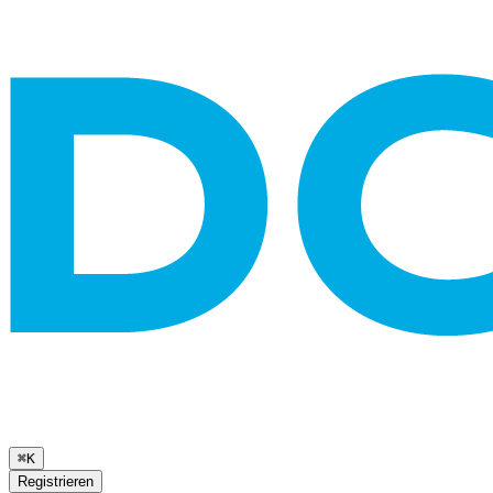
⌘K
Registrieren