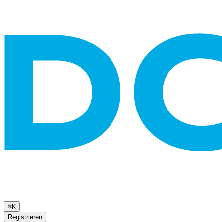
⌘K
Registrieren