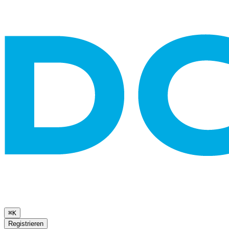
⌘K
Registrieren