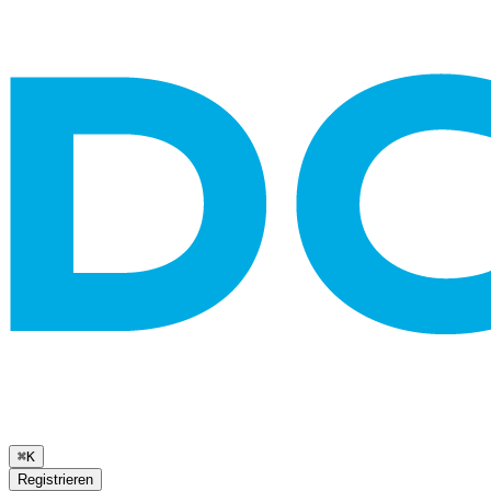
⌘K
Registrieren