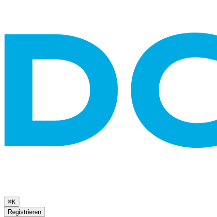
⌘K
Registrieren