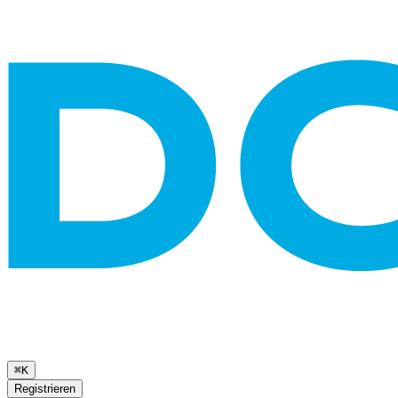
⌘K
Registrieren