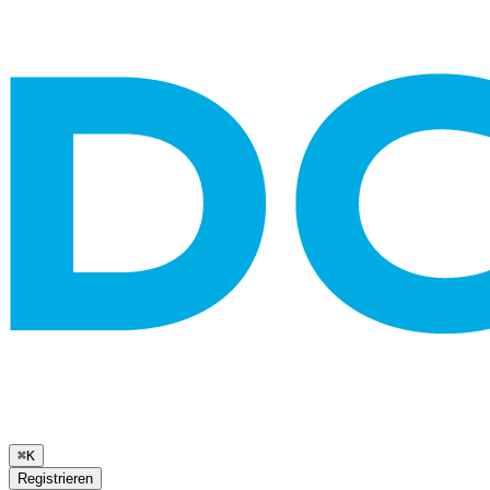
⌘K
Registrieren