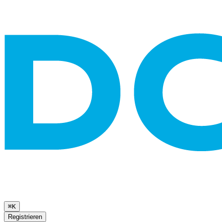
⌘K
Registrieren