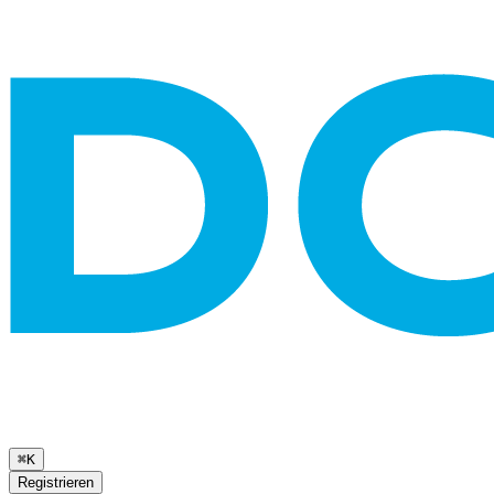
⌘K
Registrieren