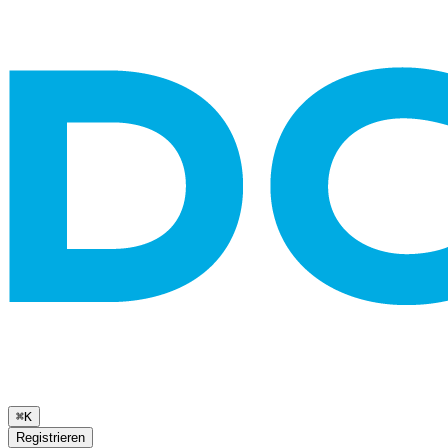
⌘K
Registrieren