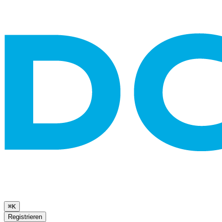
⌘K
Registrieren