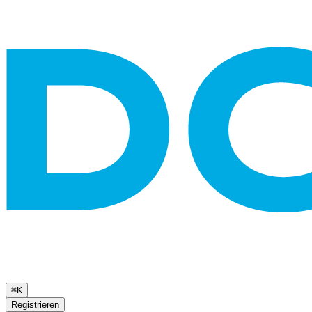
⌘K
Registrieren