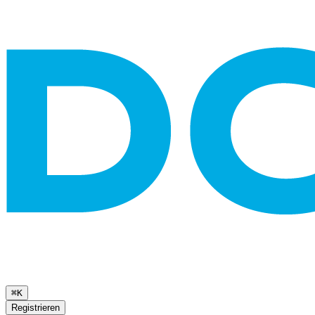
⌘K
Registrieren