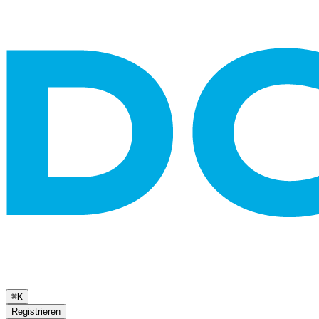
⌘K
Registrieren