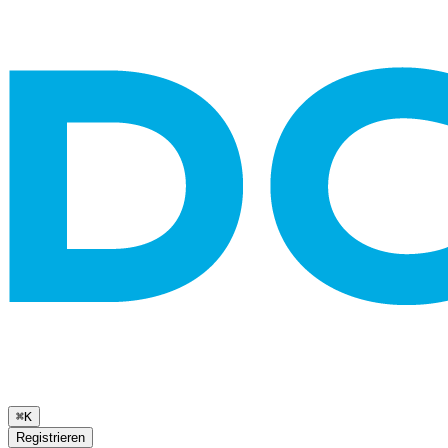
⌘K
Registrieren