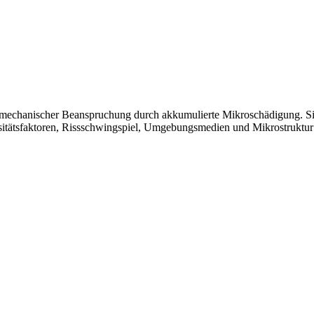
omechanischer Beanspruchung durch akkumulierte Mikroschädigung. Sie
sitätsfaktoren, Rissschwingspiel, Umgebungsmedien und Mikrostruktu