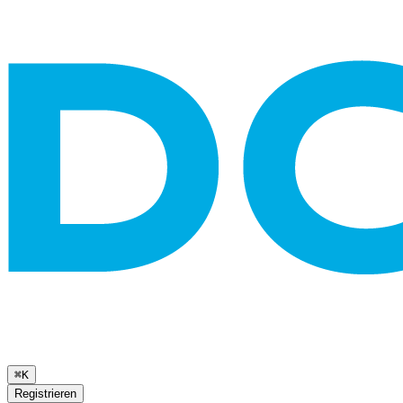
⌘K
Registrieren