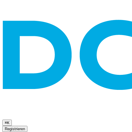
⌘K
Registrieren