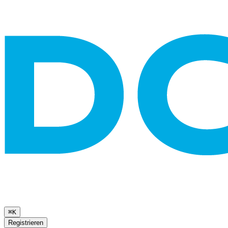
⌘K
Registrieren