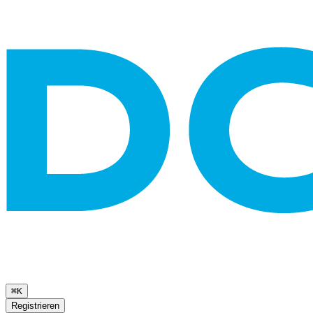
⌘K
Registrieren