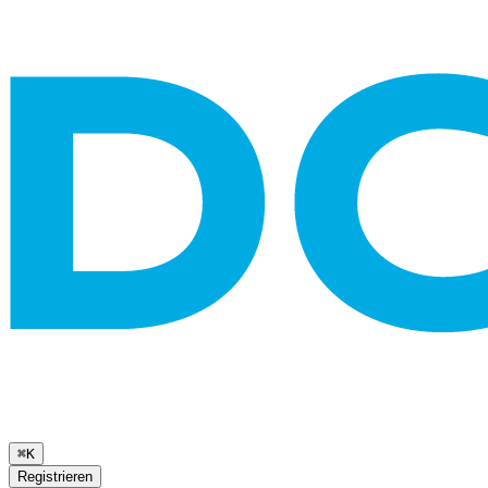
⌘K
Registrieren