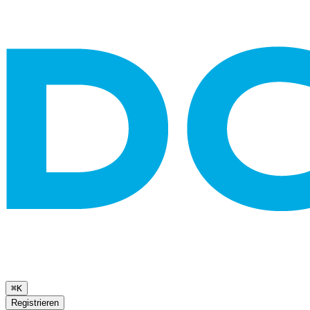
⌘K
Registrieren