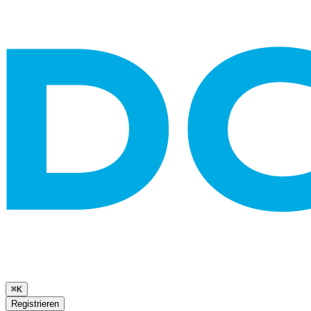
⌘K
Registrieren