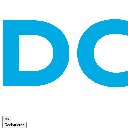
⌘K
Registrieren