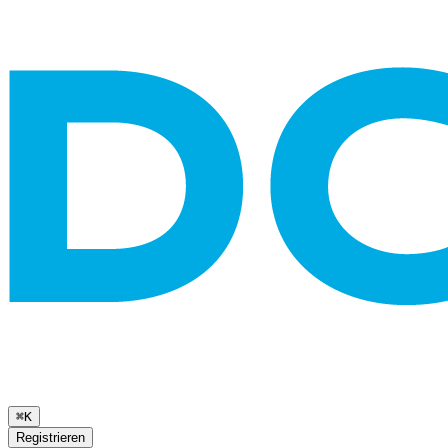
⌘K
Registrieren