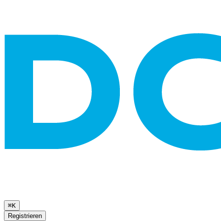
⌘K
Registrieren