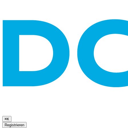
⌘K
Registrieren