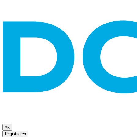
⌘K
Registrieren