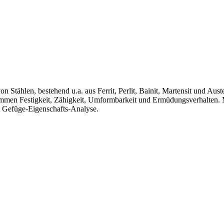
on Stählen, bestehend u.a. aus Ferrit, Perlit, Bainit, Martensit und A
mmen Festigkeit, Zähigkeit, Umformbarkeit und Ermüdungsverhalten. M
n Gefüge‑Eigenschafts‑Analyse.